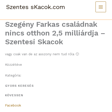
Skip
Szentes sKacok.com
to
content
Szegény Farkas családnak
nincs otthon 2,5 milliárdja –
Szentesi Skacok
vagy csak van de az asszony nem tud róla 🙂
Közzétéve
Kategória:
GYORS KERESÉS
KÖVESSEN
Facebook