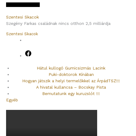
[email protected]
Szentesi Skacok
Szegény Farkas családnak nincs otthon 2,5 milliárdja
Szentesi Skacok
Facebook
Hátul kullogó Gumicsizmás Lacink
Puki-doktorok Kínában
Hogyan játszik a helyi termelőkkel az ÁrpádTSZ!!!
A hivatal kullancsa – Bocskay Pista
Bemutatunk egy kuruzslót !!!
Egyéb