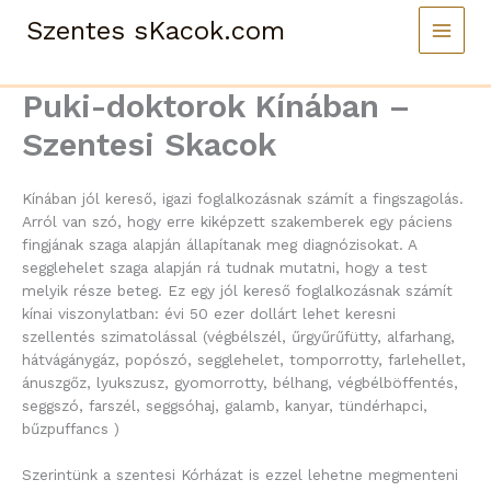
Skip
Szentes sKacok.com
to
content
Puki-doktorok Kínában –
Szentesi Skacok
Kínában jól kereső, igazi foglalkozásnak számít a fingszagolás.
Arról van szó, hogy erre kiképzett szakemberek egy páciens
fingjának szaga alapján állapítanak meg diagnózisokat. A
segglehelet szaga alapján rá tudnak mutatni, hogy a test
melyik része beteg. Ez egy jól kereső foglalkozásnak számít
kínai viszonylatban: évi 50 ezer dollárt lehet keresni
szellentés szimatolással (végbélszél, űrgyűrűfütty, alfarhang,
hátvágánygáz, popószó, segglehelet, tomporrotty, farlehellet,
ánuszgőz, lyukszusz, gyomorrotty, bélhang, végbélböffentés,
seggszó, farszél, seggsóhaj, galamb, kanyar, tündérhapci,
bűzpuffancs )
Szerintünk a szentesi Kórházat is ezzel lehetne megmenteni