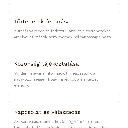
Történetek feltárása
Kutatások révén felfedezzük azokat a történeteket,
amelyeket mások nem mernek nyilvánosságra hozni.
Közönség tájékoztatása
Minden releváns információt megosztunk a
nagyközönséggel, hogy minél több érintettet
elérjünk.
Kapcsolat és válaszadás
Aktívan válaszolunk a közönség kérdéseire és
kapcsolattartási kéréseire, biztosítva az interaktív