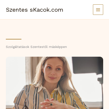
Skip
to
Szentes sKacok.com
content
Szolgáltatások Szentestől másképpen