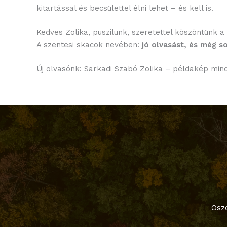
kitartással és becsülettel élni lehet – és kell is.
Kedves Zolika, puszilunk, szeretettel köszöntünk a
A szentesi skacok nevében:
jó olvasást, és még s
Új olvasónk: Sarkadi Szabó Zolika – példakép mi
Oszd