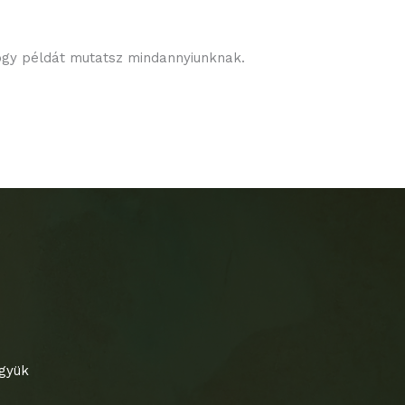
ogy példát mutatsz mindannyiunknak.
együk