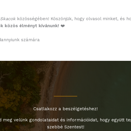
Skacok
közösségében! Köszönjük, hogy olvasol minket, és h
ok közös élményt kívánunk!
❤️
ndannyiunk számára
Csatlakozz a beszélgetéshez!
 meg velünk gondolataidat és információidat, hogy együtt t
szebbé Szentest!