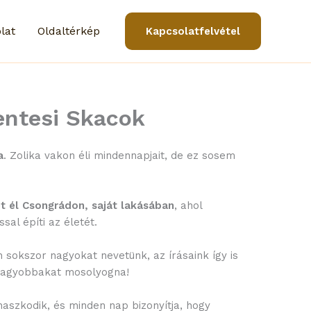
lat
Oldaltérkép
Kapcsolatfelvétel
entesi Skacok
a
. Zolika vakon éli mindennapjait, de ez sosem
et él Csongrádon, saját lakásában
, ahol
sal építi az életét.
sokszor nagyokat nevetünk, az írásaink így is
 nagyobbakat mosolyogna!
aszkodik, és minden nap bizonyítja, hogy