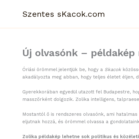
Skip
to
Szentes sKacok.com
content
Új olvasónk – példakép
Óriási örömmel jelentjük be, hogy a
Skacok
közössé
akadályozta meg abban, hogy teljes életet éljen, d
Gyerekkorában egyedül utazott fel Budapestre, ho
masszőrként dolgozik. Zolika intelligens, talpraese
Mostantól ő is rendszeres olvasónk, ami hatalmas 
eljutnak hozzá, és örömmel olvassa a gondolatain
Zolika példakép lehetne sok politikus és közélet