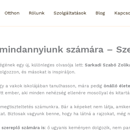
Otthon
Rólunk
Szolgáltatások
Blog
Kapcso
 mindannyiunk számára – Sz
gének egy új, különleges olvasója lett:
Sarkadi Szabó Zolik
olgozzon, és másokat is inspiráljon.
gy a vakok iskolájában tanulhasson, mára pedig
önálló élet
tt ember, aki minden nehézség ellenére mosollyal és kitartás
megtiszteltetés számunkra. Bár a képeket nem látja, amiken 
kat. Biztosak vagyunk benne, hogy ha látná a rajzokat, még
i szereplő számára is
: ő ugyanis keményen dolgozik, nem pan