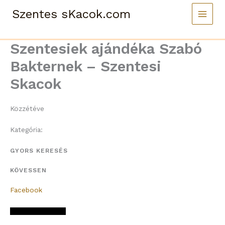
Skip
Szentes sKacok.com
to
content
Szentesiek ajándéka Szabó
Bakternek – Szentesi
Skacok
Közzétéve
Kategória:
GYORS KERESÉS
KÖVESSEN
Facebook
[email protected]