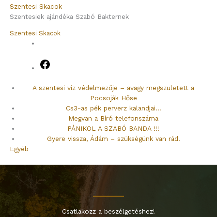
Szentesi Skacok
Szentesiek ajándéka Szabó Bakternek
Szentesi Skacok
Facebook
A szentesi víz védelmezője – avagy megszületett a
Pocsoják Hőse
Cs3-as pék perverz kalandjai…
Megvan a Bíró telefonszáma
PÁNIKOL A SZABÓ BANDA !!!
Gyere vissza, Ádám – szükségünk van rád!
Egyéb
Csatlakozz a beszélgetéshez!