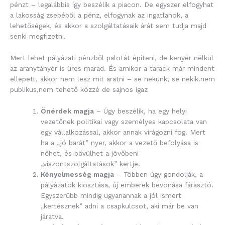
pénzt – legalábbis így beszélik a piacon. De egyszer elfogyhat
a lakosság zsebéből a pénz, elfogynak az ingatlanok, a
lehetőségek, és akkor a szolgáltatásaik árát sem tudja majd
senki megfizetni.
Mert lehet pályázati pénzből palotát építeni, de kenyér nélkül
az aranytányér is üres marad. És amikor a tarack már mindent
ellepett, akkor nem lesz mit aratni – se nekünk, se nekik.nem
publikus,nem tehető közzé de sajnos igaz
Önérdek magja
– Úgy beszélik, ha egy helyi
vezetőnek politikai vagy személyes kapcsolata van
egy vállalkozással, akkor annak virágozni fog. Mert
ha a „jó barát” nyer, akkor a vezető befolyása is
nőhet, és bővülhet a jövőbeni
„viszontszolgáltatások” kertje.
Kényelmesség magja
– Többen úgy gondolják, a
pályázatok kiosztása, új emberek bevonása fárasztó.
Egyszerűbb mindig ugyanannak a jól ismert
„kertésznek” adni a csapkulcsot, aki már be van
járatva.