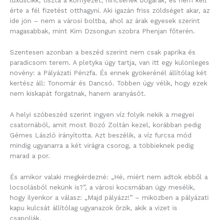
luxuscikk, tiszta a környezet, nincsenek bogarak, és nem kell
érte a fél fizetést otthagyni. Aki igazán friss zöldséget akar, az
ide jön – nem a városi boltba, ahol az árak egyesek szerint
magasabbak, mint Kim Dzsongun szobra Phenjan főterén.
Szentesen azonban a beszéd szerint nem csak paprika és
paradicsom terem. A pletyka úgy tartja, van itt egy különleges
növény: a Pályázati Pénzfa. És ennek gyökerénél állítólag két
kertész áll: Tonomár és Dancsó. Többen úgy vélik, hogy ezek
nem kiskapát forgatnak, hanem aranyásót.
A helyi szóbeszéd szerint ingyen víz folyik nekik a megyei
csatornából, amit most Bozó Zoltán kezel, korábban pedig
Gémes László irányította. Azt beszélik, a víz furcsa mód
mindig ugyanarra a két virágra csorog, a többieknek pedig
marad a por.
És amikor valaki megkérdezné: „Hé, miért nem adtok ebből a
locsolásból nekünk is?”, a városi kocsmában úgy mesélik,
hogy ilyenkor a válasz: „Majd pályázz!” – miközben a pályázati
kapu kulcsát állítólag ugyanazok őrzik, akik a vizet is
csapolják.