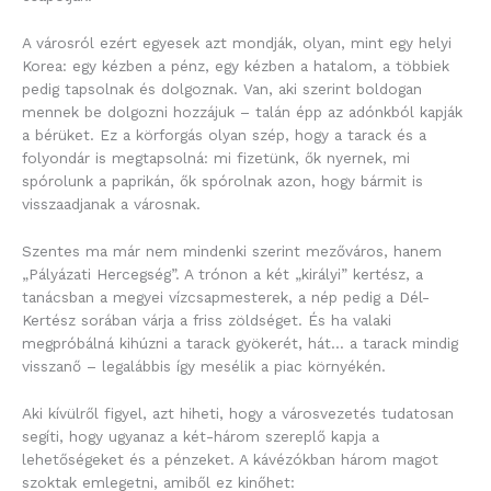
A városról ezért egyesek azt mondják, olyan, mint egy helyi
Korea: egy kézben a pénz, egy kézben a hatalom, a többiek
pedig tapsolnak és dolgoznak. Van, aki szerint boldogan
mennek be dolgozni hozzájuk – talán épp az adónkból kapják
a bérüket. Ez a körforgás olyan szép, hogy a tarack és a
folyondár is megtapsolná: mi fizetünk, ők nyernek, mi
spórolunk a paprikán, ők spórolnak azon, hogy bármit is
visszaadjanak a városnak.
Szentes ma már nem mindenki szerint mezőváros, hanem
„Pályázati Hercegség”. A trónon a két „királyi” kertész, a
tanácsban a megyei vízcsapmesterek, a nép pedig a Dél-
Kertész sorában várja a friss zöldséget. És ha valaki
megpróbálná kihúzni a tarack gyökerét, hát… a tarack mindig
visszanő – legalábbis így mesélik a piac környékén.
Aki kívülről figyel, azt hiheti, hogy a városvezetés tudatosan
segíti, hogy ugyanaz a két-három szereplő kapja a
lehetőségeket és a pénzeket. A kávézókban három magot
szoktak emlegetni, amiből ez kinőhet: