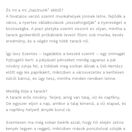
És mi a mi „hasznunk” ebből?
A hivatalos verzió szerint munkahelyek jönnek létre, fejlődik a
város, a nyertes vállalkozások „visszaforgatják” a nyereséget a
közösségbe. A piaci pletyka szerint viszont ez olyan, mintha a
tarack gyökeréből próbálnánk levest főzni: sok munka, kevés
eredmény, és a végén még több tarack nő.
Így lesz Szentes – legalábbis a beszéd szerint – egy önmagát
fojtogató kert: a pályázati pénzeket mindig ugyanaz a pár
növény szívja fel, a többiek meg sorban állnak a Dél-Kertész
előtt egy kis paprikáért, miközben a városvezetés a kerítésen
túlról bámul, és úgy tesz, mintha minden rendben lenne.
Meddig bírja a tarack?
A tarack erős növény. Terjed, amíg van talaj, víz és napfény.
De egyszer eljön a nap, amikor a talaj kimerül, a víz elapad, és
a napfény helyett árnyék borul rá.
Szentesen ma még sokan beérik azzal, hogy hó elején zsíros
kenyér legyen a reggeli, miközben mások porszívóval szívják a