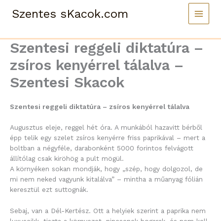
Skip
Szentes sKacok.com
to
content
Szentesi reggeli diktatúra –
zsíros kenyérrel tálalva –
Szentesi Skacok
Szentesi reggeli diktatúra – zsíros kenyérrel tálalva
Augusztus eleje, reggel hét óra. A munkából hazavitt bérből
épp telik egy szelet zsíros kenyérre friss paprikával – mert a
boltban a négyféle, darabonként 5000 forintos felvágott
állítólag csak kiröhög a pult mögül.
A környéken sokan mondják, hogy „szép, hogy dolgozol, de
mi nem neked vagyunk kitalálva” – mintha a műanyag fólián
keresztül ezt suttognák.
Sebaj, van a Dél-Kertész. Ott a helyiek szerint a paprika nem