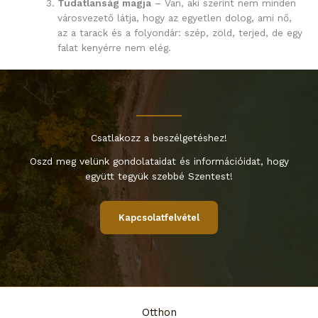
Tudatlanság magja
– Van, aki szerint nem minden
városvezető látja, hogy az egyetlen dolog, ami nő,
az a tarack és a folyondár: szép, zöld, terjed, de egy
falat kenyérre nem elég.
Csatlakozz a beszélgetéshez!
Oszd meg velünk gondolataidat és információidat, hogy
együtt tegyük szebbé Szentest!
Kapcsolatfelvétel
Otthon