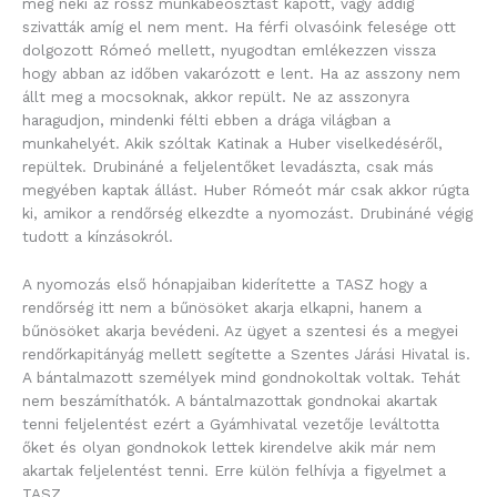
meg neki az rossz munkabeosztást kapott, vagy addig
szivatták amíg el nem ment. Ha férfi olvasóink felesége ott
dolgozott Rómeó mellett, nyugodtan emlékezzen vissza
hogy abban az időben vakarózott e lent. Ha az asszony nem
állt meg a mocsoknak, akkor repült. Ne az asszonyra
haragudjon, mindenki félti ebben a drága világban a
munkahelyét. Akik szóltak Katinak a Huber viselkedéséről,
repültek. Drubináné a feljelentőket levadászta, csak más
megyében kaptak állást. Huber Rómeót már csak akkor rúgta
ki, amikor a rendőrség elkezdte a nyomozást. Drubináné végig
tudott a kínzásokról.
A nyomozás első hónapjaiban kiderítette a TASZ hogy a
rendőrség itt nem a bűnösöket akarja elkapni, hanem a
bűnösöket akarja bevédeni. Az ügyet a szentesi és a megyei
rendőrkapitányág mellett segítette a Szentes Járási Hivatal is.
A bántalmazott személyek mind gondnokoltak voltak. Tehát
nem beszámíthatók. A bántalmazottak gondnokai akartak
tenni feljelentést ezért a Gyámhivatal vezetője leváltotta
őket és olyan gondnokok lettek kirendelve akik már nem
akartak feljelentést tenni. Erre külön felhívja a figyelmet a
TASZ.