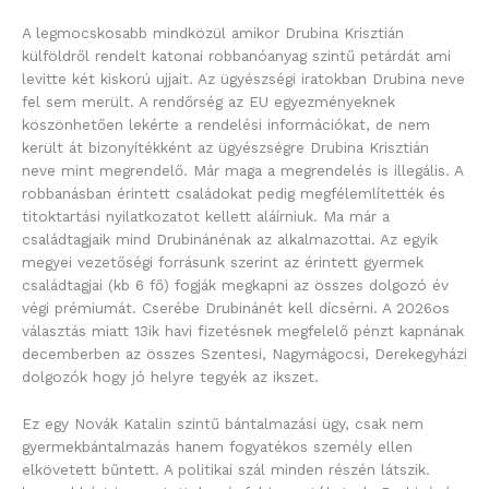
A legmocskosabb mindközül amikor Drubina Krisztián
külföldről rendelt katonai robbanóanyag szintű petárdát ami
levitte két kiskorú ujjait. Az ügyészségi iratokban Drubina neve
fel sem merült. A rendőrség az EU egyezményeknek
köszönhetően lekérte a rendelési információkat, de nem
került át bizonyítékként az ügyészségre Drubina Krisztián
neve mint megrendelő. Már maga a megrendelés is illegális. A
robbanásban érintett családokat pedig megfélemlítették és
titoktartási nyilatkozatot kellett aláírniuk. Ma már a
családtagjaik mind Drubinánénak az alkalmazottai. Az egyik
megyei vezetőségi forrásunk szerint az érintett gyermek
családtagjai (kb 6 fő) fogják megkapni az összes dolgozó év
végi prémiumát. Cserébe Drubinánét kell dícsérni. A 2026os
választás miatt 13ik havi fizetésnek megfelelő pénzt kapnának
decemberben az összes Szentesi, Nagymágocsi, Derekegyházi
dolgozók hogy jó helyre tegyék az ikszet.
Ez egy Novák Katalin szintű bántalmazási ügy, csak nem
gyermekbántalmazás hanem fogyatékos személy ellen
elkövetett bűntett. A politikai szál minden részén látszik.