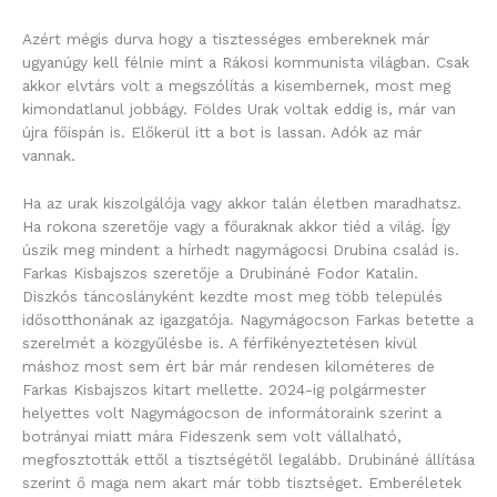
Azért mégis durva hogy a tisztességes embereknek már
ugyanúgy kell félnie mint a Rákosi kommunista világban. Csak
akkor elvtárs volt a megszólítás a kisembernek, most meg
kimondatlanul jobbágy. Földes Urak voltak eddig is, már van
újra főispán is. Előkerül itt a bot is lassan. Adók az már
vannak.
Ha az urak kiszolgálója vagy akkor talán életben maradhatsz.
Ha rokona szeretője vagy a főuraknak akkor tiéd a világ. Így
úszik meg mindent a hírhedt nagymágocsi Drubina család is.
Farkas Kisbajszos szeretője a Drubináné Fodor Katalin.
Diszkós táncoslányként kezdte most meg több település
idősotthonának az igazgatója. Nagymágocson Farkas betette a
szerelmét a közgyűlésbe is. A férfikényeztetésen kívül
máshoz most sem ért bár már rendesen kilométeres de
Farkas Kisbajszos kitart mellette. 2024-ig polgármester
helyettes volt Nagymágocson de informátoraink szerint a
botrányai miatt mára Fideszenk sem volt vállalható,
megfosztották ettől a tisztségétől legalább. Drubináné állítása
szerint ő maga nem akart már több tisztséget. Emberéletek