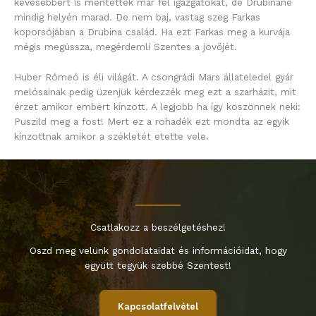
kevesebbért is mentettek már fel igazgatókat, de Drubináné
mindig helyén marad. De nem baj, vastag szeg Farkas
koporsójában a Drubina család. Ha ezt Farkas meg a kurvája
mégis megússza, megérdemli Szentes a jövőjét.
Huber Rómeó is éli világát. A csongrádi Mars állateledel gyár
melósainak pedig üzenjük kérdezzék meg ezt a szarházit, mit
érzet amikor embert kínzott. A legjobb ha így köszönnek neki:
Puszild meg a fost! Mert ez a rohadék ezt mondta az egyik
kínzottnak amikor a székletét etette vele.
Csatlakozz a beszélgetéshez!
Oszd meg velünk gondolataidat és információidat, hogy
együtt tegyük szebbé Szentest!
Kapcsolatfelvétel