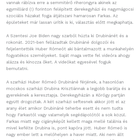
vannak rábízva erre a semmitérő riherongyra akinek az
egymilliárd (!) forinton felépített derekegyházi és nagymágocsi
szociális házakat fogja átjátszani hamarosan Farkas. Az
épületeket már lassan ürítik is ki, választás előtt megkaphatja.
A Szentesi Joe Biden nagy szarból húzta ki Drubinánét és a
rokonát. 2021-ben fellázadtak Drubináné dolgozói és
feljelentették Huber Rómeót aki bántalmazott a munkahelyén
fogyatékos személyeket. Saját maga vette fel videóra ahogy
alázza és kínozza őket. A videókat egyesével fogjuk
bemutatni.
A szarházi Huber Rómeó Drubináné férjének, a hasonlóan
mocskos szarházi Drubina Krisztiánnak a legjobb barátja és a
gyerekének a keresztapja. Derekegyházán a Kórógy partján
együtt drogoztak. A két szarházi seftesnek akkor jött el az
arany élet amikor Drubináné teherbe esett és nem tudta
hogy Farkastól vagy valamelyik segédápolótól a sok közül.
Farkas miatt egy cigányképűt kellett maga mellé találnia és
mivel kefélte Drubina is, pont kapóra jött. Huber Rómeó is
nagy ember lett a melóhelyen a haver miatt. Aki nem állt