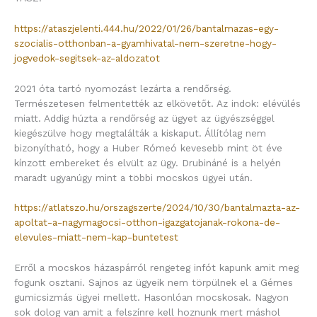
https://ataszjelenti.444.hu/2022/01/26/bantalmazas-egy-
szocialis-otthonban-a-gyamhivatal-nem-szeretne-hogy-
jogvedok-segitsek-az-aldozatot
2021 óta tartó nyomozást lezárta a rendőrség.
Természetesen felmentették az elkövetőt. Az indok: elévülés
miatt. Addig húzta a rendőrség az ügyet az ügyészséggel
kiegészülve hogy megtalálták a kiskaput. Állítólag nem
bizonyítható, hogy a Huber Rómeó kevesebb mint öt éve
kínzott embereket és elvült az ügy. Drubináné is a helyén
maradt ugyanúgy mint a többi mocskos ügyei után.
https://atlatszo.hu/orszagszerte/2024/10/30/bantalmazta-az-
apoltat-a-nagymagocsi-otthon-igazgatojanak-rokona-de-
elevules-miatt-nem-kap-buntetest
Erről a mocskos házaspárról rengeteg infót kapunk amit meg
fogunk osztani. Sajnos az ügyeik nem törpülnek el a Gémes
gumicsizmás ügyei mellett. Hasonlóan mocskosak. Nagyon
sok dolog van amit a felszínre kell hoznunk mert máshol