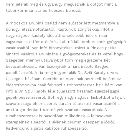
nem jelenik meg és ugyanúgy megúsznák a dolgot mint a
többi kommunista és fideszes bűnöző.
A mocskos Drubina család nem először lett megmentve a
bűnügyi elszámoltatástól. Kaptunk bizonyítékkal infót a
nagymágocsi kastély idősotthonból több idős ember
vagyonának eltűntetéséről. Láb nélküli embereknek gyógycipő
vásárlásairól. Van infó bizonyítékkal miért a Pingvin patika
lánctól vásárolja Drubináné a gyógyszereket és felvétel hogy
Szegeden mennyi utalványból töm meg egyszerre két
bevásárlókocsit. Van bizonyíték a fiára íratott Szegedi
panelházakról. A fia meg ingyen lakik Dr. Szili Károly orvos
Újszegedi házában. Cserébe az orvosnak nem kell bejárni az
idősotthonokba csak felveszi a többszázezres havi bért. Van
infó a Dr. Szili Károly féle túlárazott használt egészségügyi
gépek beszerzéséről. Sőt, egy nagymágocsi kisboltból a lejárt
szavatosságú élelmiszerek durván túlárazott vásárlásairól is
amit a gondnokolt személyek számára vásárolnak. A
ruhabeszerzések is hasonlóan működnek. A leírásokban
szerepelnek a segítői is akiknek csurran cseppen a jóból.
Kedvencünk a piros kabátos ruhabeszerző.