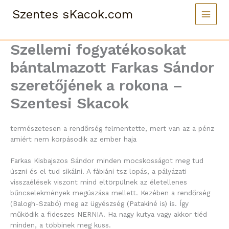
Skip
Szentes sKacok.com
to
content
Szellemi fogyatékosokat
bántalmazott Farkas Sándor
szeretőjének a rokona –
Szentesi Skacok
természetesen a rendőrség felmentette, mert van az a pénz
amiért nem korpásodik az ember haja
Farkas Kisbajszos Sándor minden mocskosságot meg tud
úszni és el tud sikálni. A fábiáni tsz lopás, a pályázati
visszaélések viszont mind eltörpülnek az életellenes
bűncselekmények megúszása mellett. Kezében a rendőrség
(Balogh-Szabó) meg az ügyészség (Patakiné is) is. Így
működik a fideszes NERNIA. Ha nagy kutya vagy akkor tiéd
minden, a többinek meg kuss.