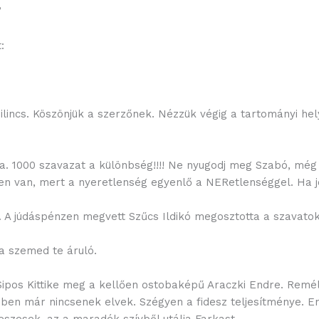
’
:
lincs. Köszönjük a szerzőnek. Nézzük végig a tartományi he
la. 1000 szavazat a különbség!!!! Ne nyugodj meg Szabó, mé
n van, mert a nyeretlenség egyenlő a NERetlenséggel. Ha j
lt. A júdáspénzen megvett Szűcs Ildikó megosztotta a szavat
 a szemed te áruló.
Sipos Kittike meg a kellően ostobaképű Araczki Endre. Remé
en már nincsenek elvek. Szégyen a fidesz teljesítménye. En
eszesek, az a maradék szívből utálja Farkast.