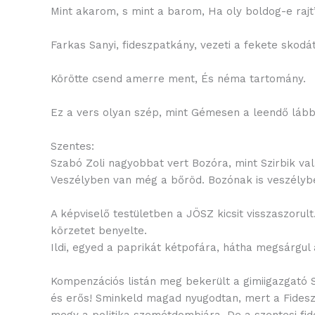
Mint akarom, s mint a barom, Ha oly boldog-e rajt
Farkas Sanyi, fideszpatkány, vezeti a fekete skodát
Körötte csend amerre ment, És néma tartomány.
Ez a vers olyan szép, mint Gémesen a leendő lábbi
Szentes:
Szabó Zoli nagyobbat vert Bozóra, mint Szirbik va
Veszélyben van még a bőröd. Bozónak is veszélybe
A képviselő testületben a JÖSZ kicsit visszaszoru
körzetet benyelte.
Ildi, egyed a paprikát kétpofára, hátha megsárgul
Kompenzációs listán meg bekerült a gimiigazgató 
és erős! Sminkeld magad nyugodtan, mert a Fideszb
megy a politika szemétdombjára. De a szentesi fid