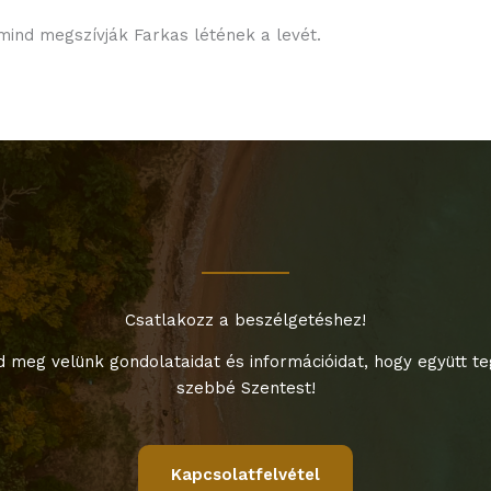
 mind megszívják Farkas létének a levét.
Csatlakozz a beszélgetéshez!
 meg velünk gondolataidat és információidat, hogy együtt t
szebbé Szentest!
Kapcsolatfelvétel