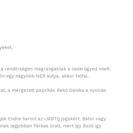
lyeket.
g a rendőrségen megrángatnak a csoki ügyed miatt.
ön egy nagyobb NER kutya, akkor felfal.
okat, a mérgezett paprikás Bakó Danika a nyolcas
ljük Endre harcol az LMBTQ jogokért. Bátor vagy
nek legjobban Farkas örült, mert így Bozó így