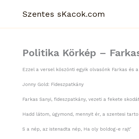
Skip
to
Szentes sKacok.com
content
Politika Körkép – Farka
Ezzel a versel köszönti egyik olvasónk Farkas és 
Jonny Gold: Fideszpatkány
Farkas Sanyi, fideszpatkány, vezeti a fekete skodát
Hadd látom, úgymond, mennyit ér, a szentesi tart
S a nép, az istenadta nép, Ha oly boldog-e rajt’