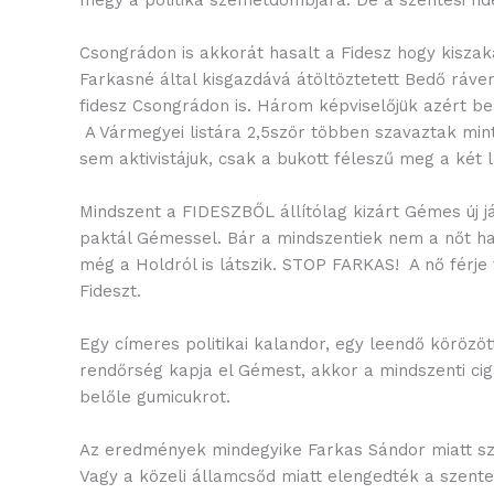
Csongrádon is akkorát hasalt a Fidesz hogy kiszaka
Farkasné által kisgazdává átöltöztetett Bedő ráver
fidesz Csongrádon is. Három képviselőjük azért b
A Vármegyei listára 2,5ször többen szavaztak mint 
sem aktivistájuk, csak a bukott féleszű meg a két l
Mindszent a FIDESZBŐL állítólag kizárt Gémes új já
paktál Gémessel. Bár a mindszentiek nem a nőt ha
még a Holdról is látszik. STOP FARKAS! A nő férje 
Fideszt.
Egy címeres politikai kalandor, egy leendő köröz
rendőrség kapja el Gémest, akkor a mindszenti cig
belőle gumicukrot.
Az eredmények mindegyike Farkas Sándor miatt szül
Vagy a közeli államcsőd miatt elengedték a szentes