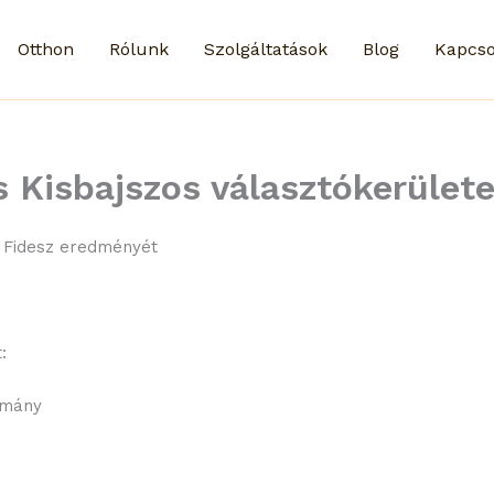
Otthon
Rólunk
Szolgáltatások
Blog
Kapcso
s Kisbajszos választókerület
a Fidesz eredményét
:
omány