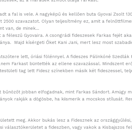
dt a fal is vele. A nagyképű és kellően buta Gyovai Zsolt 13
t 2500 szavazatot. Olyan teljesítmény ez, amit a felnőttfilm
ent van, de minek…
a féleszű Gyovaira. A csongrádi fideszesek Farkas fejét aka
ánya. Majd kísérgeti Őket Kani Jani, mert lesz most szabadide
tszótere lett, óriási fölénnyel. A fideszes Pálinkóné Szedlá
nem Farkast büntették az ellene szavazással. Mindszent erős
testületi tag lett Fidesz színekben másik két fideszessel, te
ött bűnözőt jobban elfogadnak, mint Farkas Sándort. Amúgy 
ányok rakják a dögösbe, ha kiismerik a mocskos stílusát. Re
etett meg. Akkor bukás lesz a Fidesznek az országgyűlési, m
i választókerületet a fideszben, vagy vakok a Kisbajszos fel