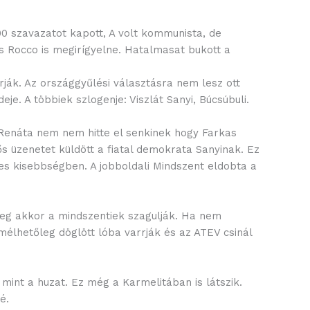
00 szavazatot kapott, A volt kommunista, de
es Rocco is megirígyelne. Hatalmasat bukott a
rják. Az országgyűlési választásra nem lesz ott
je. A többiek szlogenje: Viszlát Sanyi, Búcsúbuli.
k Renáta nem nem hitte el senkinek hogy Farkas
 üzenetet küldött a fiatal demokrata Sanyinak. Ez
ljes kisebbségben. A jobboldali Mindszent eldobta a
meg akkor a mindszentiek szagulják. Ha nem
mélhetőleg döglött lóba varrják és az ATEV csinál
int a huzat. Ez még a Karmelitában is látszik.
é.