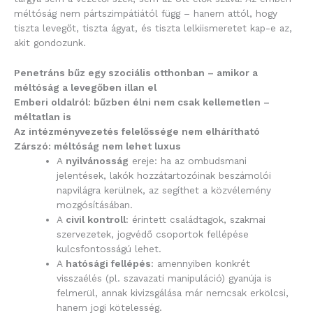
méltóság nem pártszimpátiától függ – hanem attól, hogy
tiszta levegőt, tiszta ágyat, és tiszta lelkiismeretet kap-e az,
akit gondozunk.
Penetráns bűz egy szociális otthonban – amikor a
méltóság a levegőben illan el
Emberi oldalról: bűzben élni nem csak kellemetlen –
méltatlan is
Az intézményvezetés felelőssége nem elhárítható
Zárszó: méltóság nem lehet luxus
A
nyilvánosság
ereje: ha az ombudsmani
jelentések, lakók hozzátartozóinak beszámolói
napvilágra kerülnek, az segíthet a közvélemény
mozgósításában.
A
civil kontroll
: érintett családtagok, szakmai
szervezetek, jogvédő csoportok fellépése
kulcsfontosságú lehet.
A
hatósági fellépés
: amennyiben konkrét
visszaélés (pl. szavazati manipuláció) gyanúja is
felmerül, annak kivizsgálása már nemcsak erkölcsi,
hanem jogi kötelesség.