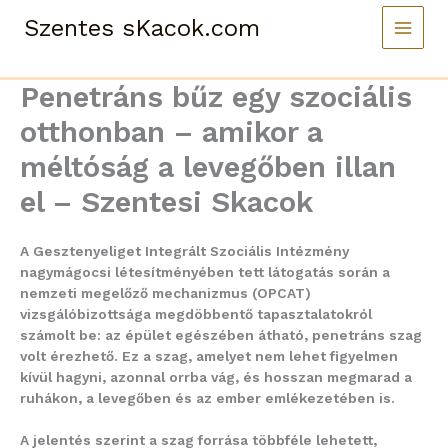
Skip
Szentes sKacok.com
to
content
Penetráns bűz egy szociális
otthonban – amikor a
méltóság a levegőben illan
el – Szentesi Skacok
A Gesztenyeliget Integrált Szociális Intézmény
nagymágocsi létesítményében tett látogatás során a
nemzeti megelőző mechanizmus (OPCAT)
vizsgálóbizottsága megdöbbentő tapasztalatokról
számolt be: az épület egészében átható, penetráns szag
volt érezhető. Ez a szag, amelyet nem lehet figyelmen
kívül hagyni, azonnal orrba vág, és hosszan megmarad a
ruhákon, a levegőben és az ember emlékezetében is.
A jelentés szerint a szag forrása többféle lehetett,