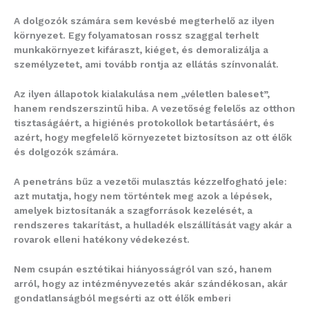
A dolgozók számára sem kevésbé megterhelő az ilyen
környezet. Egy folyamatosan rossz szaggal terhelt
munkakörnyezet kifáraszt, kiéget, és demoralizálja a
személyzetet, ami tovább rontja az ellátás színvonalát.
Az ilyen állapotok kialakulása nem „véletlen baleset”,
hanem rendszerszintű hiba. A vezetőség felelős az otthon
tisztaságáért, a higiénés protokollok betartásáért, és
azért, hogy megfelelő környezetet biztosítson az ott élők
és dolgozók számára.
A penetráns bűz a vezetői mulasztás kézzelfogható jele:
azt mutatja, hogy nem történtek meg azok a lépések,
amelyek biztosítanák a szagforrások kezelését, a
rendszeres takarítást, a hulladék elszállítását vagy akár a
rovarok elleni hatékony védekezést.
Nem csupán esztétikai hiányosságról van szó, hanem
arról, hogy az intézményvezetés akár szándékosan, akár
gondatlanságból megsérti az ott élők emberi