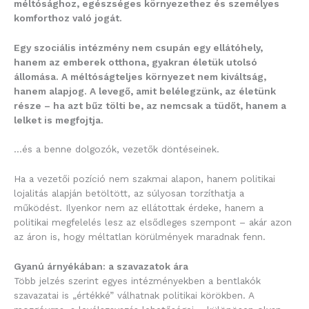
méltósághoz, egészséges környezethez és személyes
komforthoz való jogát.
Egy szociális intézmény nem csupán egy ellátóhely,
hanem az emberek otthona, gyakran életük utolsó
állomása. A méltóságteljes környezet nem kiváltság,
hanem alapjog. A levegő, amit belélegzünk, az életünk
része – ha azt bűz tölti be, az nemcsak a tüdőt, hanem a
lelket is megfojtja.
…és a benne dolgozók, vezetők döntéseinek.
Ha a vezetői pozíció nem szakmai alapon, hanem politikai
lojalitás alapján betöltött, az súlyosan torzíthatja a
működést. Ilyenkor nem az ellátottak érdeke, hanem a
politikai megfelelés lesz az elsődleges szempont – akár azon
az áron is, hogy méltatlan körülmények maradnak fenn.
Gyanú árnyékában: a szavazatok ára
Több jelzés szerint egyes intézményekben a bentlakók
szavazatai is „értékké” válhatnak politikai körökben. A