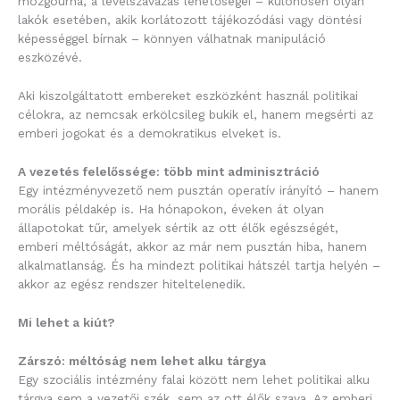
mozgóurna, a levélszavazás lehetőségei – különösen olyan
lakók esetében, akik korlátozott tájékozódási vagy döntési
képességgel bírnak – könnyen válhatnak manipuláció
eszközévé.
Aki kiszolgáltatott embereket eszközként használ politikai
célokra, az nemcsak erkölcsileg bukik el, hanem megsérti az
emberi jogokat és a demokratikus elveket is.
A vezetés felelőssége: több mint adminisztráció
Egy intézményvezető nem pusztán operatív irányító – hanem
morális példakép is. Ha hónapokon, éveken át olyan
állapotokat tűr, amelyek sértik az ott élők egészségét,
emberi méltóságát, akkor az már nem pusztán hiba, hanem
alkalmatlanság. És ha mindezt politikai hátszél tartja helyén –
akkor az egész rendszer hiteltelenedik.
Mi lehet a kiút?
Zárszó: méltóság nem lehet alku tárgya
Egy szociális intézmény falai között nem lehet politikai alku
tárgya sem a vezetői szék, sem az ott élők szava. Az emberi