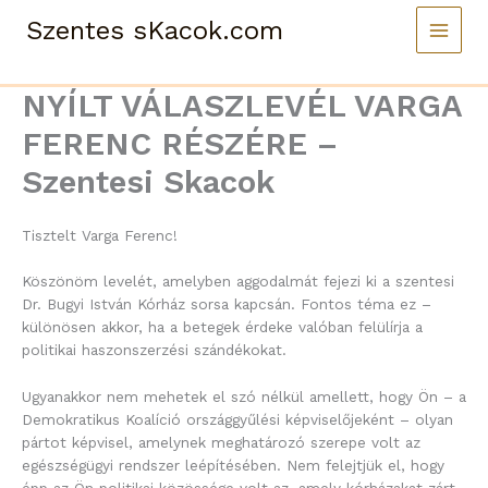
Skip
Szentes sKacok.com
to
content
NYÍLT VÁLASZLEVÉL VARGA
FERENC RÉSZÉRE –
Szentesi Skacok
Tisztelt Varga Ferenc!
Köszönöm levelét, amelyben aggodalmát fejezi ki a szentesi
Dr. Bugyi István Kórház sorsa kapcsán. Fontos téma ez –
különösen akkor, ha a betegek érdeke valóban felülírja a
politikai haszonszerzési szándékokat.
Ugyanakkor nem mehetek el szó nélkül amellett, hogy Ön – a
Demokratikus Koalíció országgyűlési képviselőjeként – olyan
pártot képvisel, amelynek meghatározó szerepe volt az
egészségügyi rendszer leépítésében. Nem felejtjük el, hogy