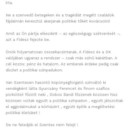
írta.
Ne a szenvedő betegeken és a tragédiát megélt családok
fájdalmán keresztül akarjanak politikai tőkét kovácsolni!
Amit az Ön pártja elkezdett – az egészségügy szétverését –,
azt a Fidesz fejezte be.
Önök folyamatosan összekacsintanak. A Fidesz és a DK
valójában ugyanaz a rendszer – csak más színű kabátban. A
cél közös: pénz és hatalom. Az emberek érdeke pedig csak
díszlet a politikai színpadukon.
Van Szentesen hasonló köpönyegforgató színváltó ki
vendégként látta Gyurcsány Ferencet és finom szaftos
pörköltet főzött neki , Dobos Bandi főzzenek közösen hisz
közösen voltak együtt a politikai színpadon , együtt játszottak
el aggodalmukat a kórházért , együtt építik a megélhetési
politikai életüket !
De ne feledjék el Szentes nem felejt !