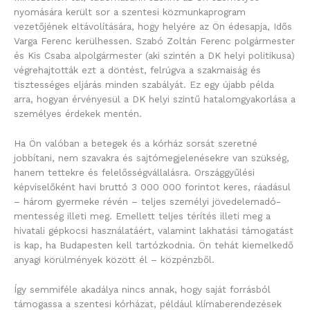
nyomására került sor a szentesi közmunkaprogram
vezetőjének eltávolítására, hogy helyére az Ön édesapja, Idős
Varga Ferenc kerülhessen. Szabó Zoltán Ferenc polgármester
és Kis Csaba alpolgármester (aki szintén a DK helyi politikusa)
végrehajtották ezt a döntést, felrúgva a szakmaiság és
tisztességes eljárás minden szabályát. Ez egy újabb példa
arra, hogyan érvényesül a DK helyi szintű hatalomgyakorlása a
személyes érdekek mentén.
Ha Ön valóban a betegek és a kórház sorsát szeretné
jobbítani, nem szavakra és sajtómegjelenésekre van szükség,
hanem tettekre és felelősségvállalásra. Országgyűlési
képviselőként havi bruttó 3 000 000 forintot keres, ráadásul
– három gyermeke révén – teljes személyi jövedelemadó-
mentesség illeti meg. Emellett teljes térítés illeti meg a
hivatali gépkocsi használatáért, valamint lakhatási támogatást
is kap, ha Budapesten kell tartózkodnia. Ön tehát kiemelkedő
anyagi körülmények között él – közpénzből.
Így semmiféle akadálya nincs annak, hogy saját forrásból
támogassa a szentesi kórházat, például klímaberendezések