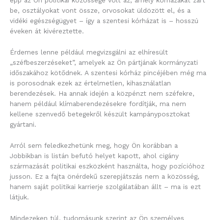
épp az Ön politikai közössége volt az, amely kórházakat zárt
be, osztályokat vont össze, orvosokat üldözött el, és a
vidéki egészségügyet – így a szentesi kórházat is – hosszú
éveken át kivéreztette.
Érdemes lenne például megvizsgálni az elhíresült
„széfbeszerzéseket”, amelyek az Ön pártjának kormányzati
időszakához kötődnek. A szentesi kórház pincéjében még ma
is porosodnak ezek az értelmetlen, kihasználatlan
berendezések. Ha annak idején a közpénzt nem széfekre,
hanem például klímaberendezésekre fordítják, ma nem
kellene szenvedő betegekről készült kampányposztokat
gyártani.
Arról sem feledkezhetünk meg, hogy Ön korábban a
Jobbikban is listán befutó helyet kapott, ahol cigány
származását politikai eszközként használta, hogy pozícióhoz
jusson. Ez a fajta önérdekű szerepjátszás nem a közösség,
hanem saját politikai karrierje szolgálatában állt – ma is ezt
látjuk.
Mindezeken túl, tudomásunk szerint az Ön személyes