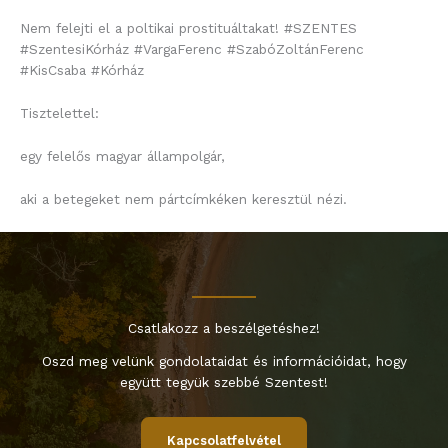
Nem felejti el a poltikai prostituáltakat! #SZENTES
#SzentesiKórház #VargaFerenc #SzabóZoltánFerenc
#KisCsaba #Kórház
Tisztelettel:
egy felelős magyar állampolgár,
aki a betegeket nem pártcímkéken keresztül nézi.
Csatlakozz a beszélgetéshez!
Oszd meg velünk gondolataidat és információidat, hogy
együtt tegyük szebbé Szentest!
Kapcsolatfelvétel