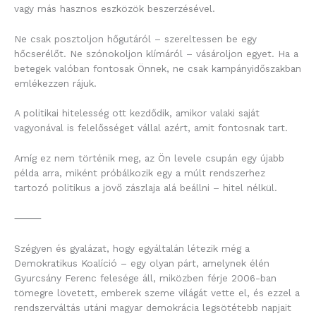
vagy más hasznos eszközök beszerzésével.
Ne csak posztoljon hőgutáról – szereltessen be egy
hőcserélőt. Ne szónokoljon klímáról – vásároljon egyet. Ha a
betegek valóban fontosak Önnek, ne csak kampányidőszakban
emlékezzen rájuk.
A politikai hitelesség ott kezdődik, amikor valaki saját
vagyonával is felelősséget vállal azért, amit fontosnak tart.
Amíg ez nem történik meg, az Ön levele csupán egy újabb
példa arra, miként próbálkozik egy a múlt rendszerhez
tartozó politikus a jövő zászlaja alá beállni – hitel nélkül.
⸻
Szégyen és gyalázat, hogy egyáltalán létezik még a
Demokratikus Koalíció – egy olyan párt, amelynek élén
Gyurcsány Ferenc felesége áll, miközben férje 2006-ban
tömegre lövetett, emberek szeme világát vette el, és ezzel a
rendszerváltás utáni magyar demokrácia legsötétebb napjait