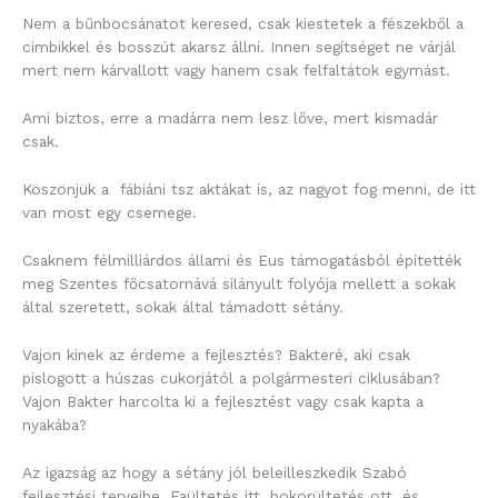
Nem a bűnbocsánatot keresed, csak kiestetek a fészekből a
cimbikkel és bosszút akarsz állni. Innen segítséget ne várjál
mert nem kárvallott vagy hanem csak felfaltátok egymást.
Ami biztos, erre a madárra nem lesz lőve, mert kismadár
csak.
Köszönjük a fábiáni tsz aktákat is, az nagyot fog menni, de itt
van most egy csemege.
Csaknem félmilliárdos állami és Eus támogatásból építették
meg Szentes főcsatornává silányult folyója mellett a sokak
által szeretett, sokak által támadott sétány.
Vajon kinek az érdeme a fejlesztés? Bakteré, aki csak
pislogott a húszas cukorjától a polgármesteri ciklusában?
Vajon Bakter harcolta ki a fejlesztést vagy csak kapta a
nyakába?
Az igazság az hogy a sétány jól beleilleszkedik Szabó
fejlesztési terveibe. Faültetés itt, bokorültetés ott, és