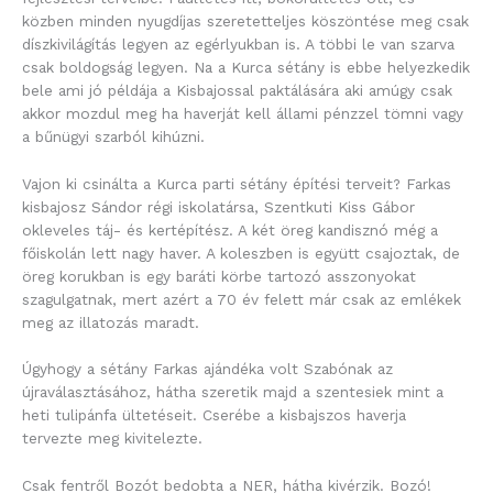
közben minden nyugdíjas szeretetteljes köszöntése meg csak
díszkivilágítás legyen az egérlyukban is. A többi le van szarva
csak boldogság legyen. Na a Kurca sétány is ebbe helyezkedik
bele ami jó példája a Kisbajossal paktálására aki amúgy csak
akkor mozdul meg ha haverját kell állami pénzzel tömni vagy
a bűnügyi szarból kihúzni.
Vajon ki csinálta a Kurca parti sétány építési terveit? Farkas
kisbajosz Sándor régi iskolatársa, Szentkuti Kiss Gábor
okleveles táj- és kertépítész. A két öreg kandisznó még a
főiskolán lett nagy haver. A koleszben is együtt csajoztak, de
öreg korukban is egy baráti körbe tartozó asszonyokat
szagulgatnak, mert azért a 70 év felett már csak az emlékek
meg az illatozás maradt.
Úgyhogy a sétány Farkas ajándéka volt Szabónak az
újraválasztásához, hátha szeretik majd a szentesiek mint a
heti tulipánfa ültetéseit. Cserébe a kisbajszos haverja
tervezte meg kivitelezte.
Csak fentről Bozót bedobta a NER, hátha kivérzik. Bozó!