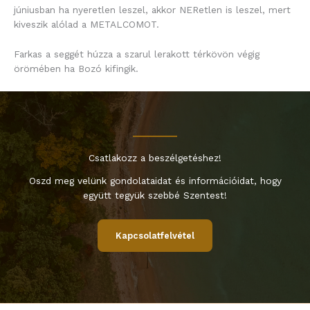
júniusban ha nyeretlen leszel, akkor NERetlen is leszel, mert
kiveszik alólad a METALCOMOT.
Farkas a seggét húzza a szarul lerakott térkövön végig
örömében ha Bozó kifingik.
Csatlakozz a beszélgetéshez!
Oszd meg velünk gondolataidat és információidat, hogy
együtt tegyük szebbé Szentest!
Kapcsolatfelvétel