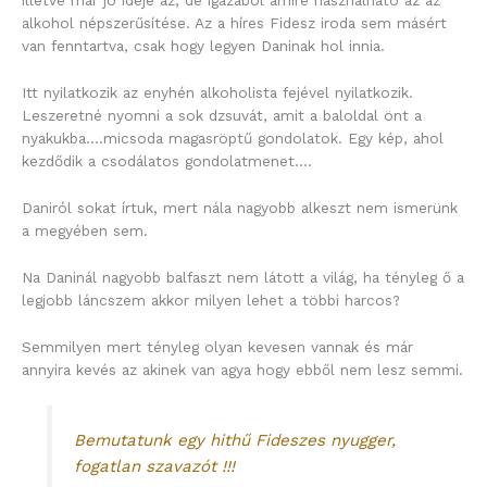
illetve már jó ideje az, de igazából amire használható az az
alkohol népszerűsítése. Az a híres Fidesz iroda sem másért
van fenntartva, csak hogy legyen Daninak hol innia.
Itt nyilatkozik az enyhén alkoholista fejével nyilatkozik.
Leszeretné nyomni a sok dzsuvát, amit a baloldal önt a
nyakukba….micsoda magasröptű gondolatok. Egy kép, ahol
kezdődik a csodálatos gondolatmenet….
Daniról sokat írtuk, mert nála nagyobb alkeszt nem ismerünk
a megyében sem.
Na Daninál nagyobb balfaszt nem látott a világ, ha tényleg ő a
legjobb láncszem akkor milyen lehet a többi harcos?
Semmilyen mert tényleg olyan kevesen vannak és már
annyira kevés az akinek van agya hogy ebből nem lesz semmi.
Bemutatunk egy hithű Fideszes nyugger,
fogatlan szavazót !!!