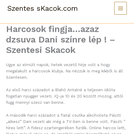
Skip
Szentes sKacok.com
to
content
Harcosok fingja…azaz
dzsuva Dani színre lép ! –
Szentesi Skacok
Ugye az elmúlt napok, hetek vezető hírje volt a hogy
megalakult a harcosok klubja. Na nézzük is meg kikből is áll
Szentesen.
Az első harci századot a Blahó Antalné a teljesen idióta
fogatlan nyugger vezeti. IQ-ja 10 és 20 között mozog, attól
függ mennyi szesz van benne.
A második harci századot a fiatal csutka alkoholista Pászti
„alkesz” Dani vezeti aki még a TV-ben is benne volt. Pászti ”
híres lett”. A fidesz szartengerében fürdik. Online harcos lett,