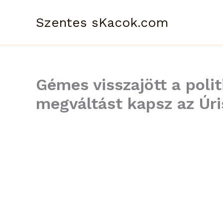
Skip
to
Szentes sKacok.com
content
Gémes visszajött a polit
megváltást kapsz az Úri