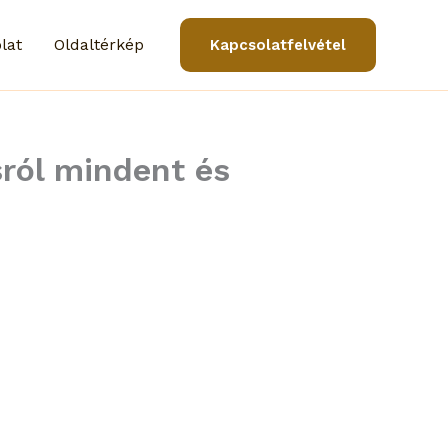
lat
Oldaltérkép
Kapcsolatfelvétel
asról mindent és