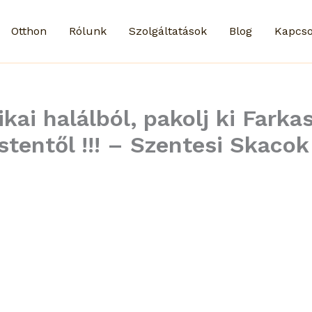
Otthon
Rólunk
Szolgáltatások
Blog
Kapcso
ikai halálból, pakolj ki Fark
stentől !!! – Szentesi Skacok