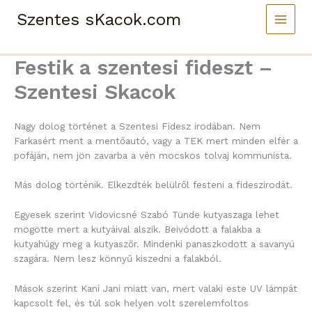
Skip
Szentes sKacok.com
to
content
Festik a szentesi fideszt –
Szentesi Skacok
Nagy dolog történet a Szentesi Fidesz irodában. Nem
Farkasért ment a mentőautó, vagy a TEK mert minden elfér a
pofáján, nem jön zavarba a vén mocskos tolvaj kommunista.
Más dolog történik. Elkezdték belülről festeni a fideszirodát.
Egyesek szerint Vidovicsné Szabó Tünde kutyaszaga lehet
mögötte mert a kutyáival alszik. Beivódott a falakba a
kutyahúgy meg a kutyaszőr. Mindenki panaszkodott a savanyú
szagára. Nem lesz könnyű kiszedni a falakból.
Mások szerint Kani Jani miatt van, mert valaki este UV lámpát
kapcsolt fel, és túl sok helyen volt szerelemfoltos