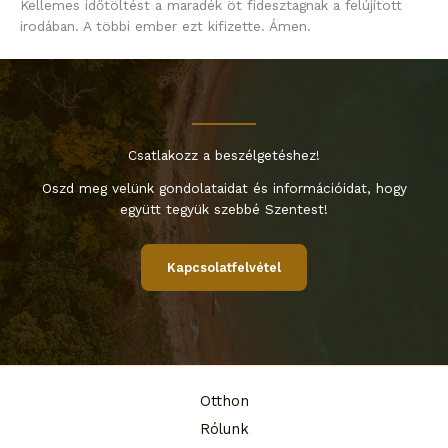
Kellemes időtöltést a maradék öt fidesztagnak a felújított
irodában. A többi ember ezt kifizette. Ámen.
Csatlakozz a beszélgetéshez!
Oszd meg velünk gondolataidat és információidat, hogy
együtt tegyük szebbé Szentest!
Kapcsolatfelvétel
Otthon
Rólunk