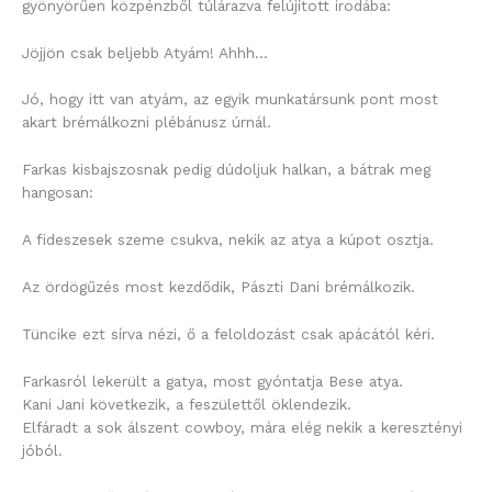
gyönyörűen közpénzből túlárazva felújított irodába:
Jöjjön csak beljebb Atyám! Ahhh…
Jó, hogy itt van atyám, az egyik munkatársunk pont most
akart brémálkozni plébánusz úrnál.
Farkas kisbajszosnak pedig dúdoljuk halkan, a bátrak meg
hangosan:
A fideszesek szeme csukva, nekik az atya a kúpot osztja.
Az ördögűzés most kezdődik, Pászti Dani brémálkozik.
Tüncike ezt sírva nézi, ő a feloldozást csak apácától kéri.
Farkasról lekerült a gatya, most gyóntatja Bese atya.
Kani Jani következik, a feszülettől öklendezik.
Elfáradt a sok álszent cowboy, mára elég nekik a keresztényi
jóból.