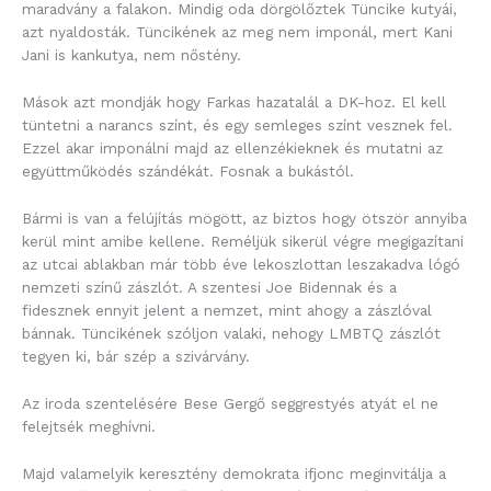
maradvány a falakon. Mindig oda dörgölőztek Tüncike kutyái,
azt nyaldosták. Tüncikének az meg nem imponál, mert Kani
Jani is kankutya, nem nőstény.
Mások azt mondják hogy Farkas hazatalál a DK-hoz. El kell
tüntetni a narancs színt, és egy semleges színt vesznek fel.
Ezzel akar imponálni majd az ellenzékieknek és mutatni az
együttműködés szándékát. Fosnak a bukástól.
Bármi is van a felújítás mögött, az biztos hogy ötször annyiba
kerül mint amibe kellene. Reméljük sikerül végre megigazítani
az utcai ablakban már több éve lekoszlottan leszakadva lógó
nemzeti színű zászlót. A szentesi Joe Bidennak és a
fidesznek ennyit jelent a nemzet, mint ahogy a zászlóval
bánnak. Tüncikének szóljon valaki, nehogy LMBTQ zászlót
tegyen ki, bár szép a szivárvány.
Az iroda szentelésére Bese Gergő seggrestyés atyát el ne
felejtsék meghívni.
Majd valamelyik keresztény demokrata ifjonc meginvitálja a