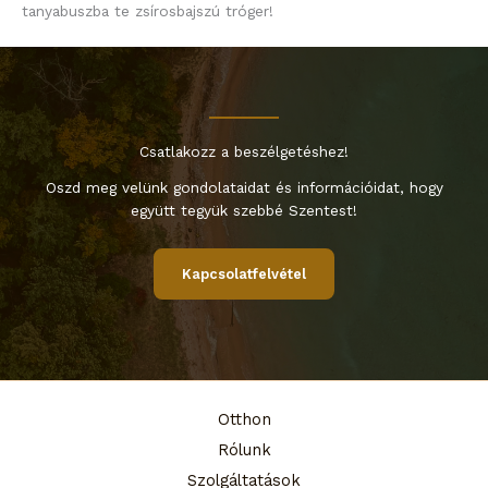
tanyabuszba te zsírosbajszú tróger!
Csatlakozz a beszélgetéshez!
Oszd meg velünk gondolataidat és információidat, hogy
együtt tegyük szebbé Szentest!
Kapcsolatfelvétel
Otthon
Rólunk
Szolgáltatások