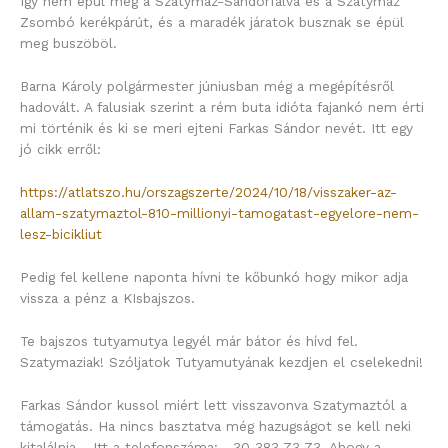
Így nem épül meg a Szatymaz-Sándorfalva és a Szatymaz
Zsombó kerékpárút, és a maradék járatok busznak se épül
meg buszöböl.
Barna Károly polgármester júniusban még a megépítésről
hadovált. A falusiak szerint a rém buta idióta fajankó nem érti
mi történik és ki se meri ejteni Farkas Sándor nevét. Itt egy
jó cikk erről:
https://atlatszo.hu/orszagszerte/2024/10/18/visszaker-az-
allam-szatymaztol-810-millionyi-tamogatast-egyelore-nem-
lesz-bicikliut
Pedig fel kellene naponta hívni te kőbunkó hogy mikor adja
vissza a pénz a KIsbajszos.
Te bajszos tutyamutya legyél már bátor és hívd fel.
Szatymaziak! Szóljatok Tutyamutyának kezdjen el cselekedni!
Farkas Sándor kussol miért lett visszavonva Szatymaztól a
támogatás. Ha nincs basztatva még hazugságot se kell neki
kitalálnia… Itt a telefonszáma: 30 383 73 73. Ahogy a