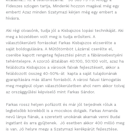
Fideszes szlogen tartja, Mindenki hozzon magával még egy
embert! Azaz minden Szatymazi kérjen még egy embert a
hívásra.
Aki régi olvasónk, tudja jól a Kisbajszos lopási technikáját. Aki
meg a közelében volt meg is tudja erősíteni. A
választókerületi forrásokat Farkas Kisbajszos elcserélte a
saját boldogulására. A Műtőtömböt Lázárral cserélte el,
cserébe kapott rengeteg fejlesztési pénzt a fábiánsebestyéni
tehéntelepre. A szorzó általában 40:100, 50:100 volt, azaz ha
feláldozta Kisbajszos a városok falvak fejlesztéseit, akkor a
feláldozott összeg 40-50%-át kapta a saját tulajdonának
gyarapítására más állami forrásból. A városi falusi támogatás
meg megépül olyan választókerületben ahol nem akkor tolvaj
az országgyűlési képviselő mint Farkas Sándor.
Farkas rossz helyen pofázott és már jól terjednek róluk a
legbelsőbb köreikből is a mocskos dolgaik. Farkas Amanda
nevű lánya fiának, a szeretett unokának akarnak venni Budai
ingatlant és arra gyűjtenek. Jó esetben akkor 400 millió meg
is van. Jó helyre megy a Szatymazi kerékpárút fejlesztése.