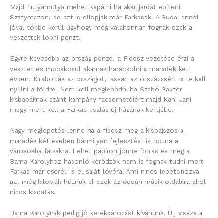
Majd Tutyamutya mehet kapálni ha akar járdát építeni
Szatymazon, de azt is ellopják már Farkasék. A Budai ennél
jóval többe kerül úgyhogy még valahonnan fognak ezek a
veszettek lopni pénzt.
Egyre kevesebb az ország pénze, a Fidesz vezetése érzi a
vesztét és mocskosul akarnak harácsolni a maradék két
évben. Kirabolták az országot, lassan az ötszázasért is le kell
nyúlni a földre. Nem kell meglepődni ha Szabó Bakter
kisbabáknak szánt kampány facsemetéiért majd Kani Jani
megy mert kell a Farkas csalás új házának kertjébe.
Nagy meglepetés lenne ha a fidesz meg a kisbajszos a
maradék két évében bármilyen fejlesztést is hozna a
városokba falvakra. Lehet papíron jönne forrás és még a
Barna Károlyhoz hasonló kérődzők nem is fognak tudni mert
Farkas már cseréli is el saját lóvéra. Ami nincs lebetonozva
azt még kilopják húznak el ezek az óceán másik oldalára ahol
nincs kiadatás.
Barna Károlynak pedig jó kerékpározást kívánunk. Ülj vissza a