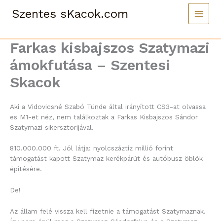
Skip
Szentes sKacok.com
to
content
Farkas kisbajszos Szatymazi
ámokfutása – Szentesi
Skacok
Aki a Vidovicsné Szabó Tünde által irányított CS3-at olvassa
es M1-et néz, nem találkoztak a Farkas Kisbajszos Sándor
Szatymazi sikersztorijával.
810.000.000 ft. Jól látja: nyolcszáztíz millió forint
támogatást kapott Szatymaz kerékpárút és autóbusz öblök
építésére.
De!
Az állam felé vissza kell fizetnie a támogatást Szatymaznak.