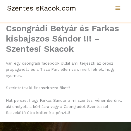
Skip
Szentes sKacok.com
to
content
Csongrádi Betyár és Farkas
kisbajszos Sándor !!! –
Szentesi Skacok
Van egy csongrádi facebook oldal ami terjeszti az orosz
propagandát és a Tisza Párt ellen van, mert félnek, hogy
nyernek!
Szerintetek ki finanszírozza őket?
Hát persze, hogy Farkas Sándor a mi szentesi vénemberünk,
aki ehelyett a kórházra vagy a Csongrádot Szentessel
összekötő útra költené a pénzt!!!