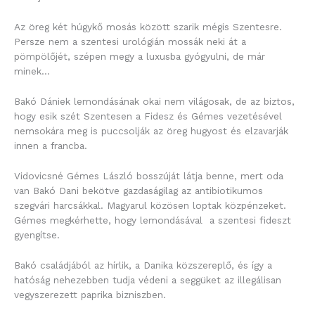
Az öreg két húgykő mosás között szarik mégis Szentesre.
Persze nem a szentesi urológián mossák neki át a
pömpölőjét, szépen megy a luxusba gyógyulni, de már
minek…
Bakó Dániek lemondásának okai nem világosak, de az biztos,
hogy esik szét Szentesen a Fidesz és Gémes vezetésével
nemsokára meg is puccsolják az öreg hugyost és elzavarják
innen a francba.
Vidovicsné Gémes László bosszúját látja benne, mert oda
van Bakó Dani bekötve gazdaságilag az antibiotikumos
szegvári harcsákkal. Magyarul közösen loptak közpénzeket.
Gémes megkérhette, hogy lemondásával a szentesi fideszt
gyengítse.
Bakó családjából az hírlik, a Danika közszereplő, és így a
hatóság nehezebben tudja védeni a seggüket az illegálisan
vegyszerezett paprika bizniszben.