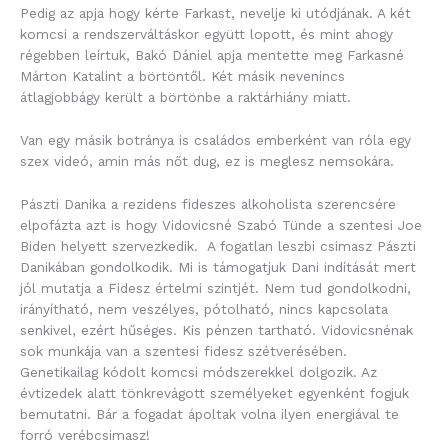
Pedig az apja hogy kérte Farkast, nevelje ki utódjának. A két
komcsi a rendszerváltáskor együtt lopott, és mint ahogy
régebben leírtuk, Bakó Dániel apja mentette meg Farkasné
Márton Katalint a börtöntől. Két másik nevenincs
átlagjobbágy került a börtönbe a raktárhiány miatt.
Van egy másik botránya is családos emberként van róla egy
szex videó, amin más nőt dug, ez is meglesz nemsokára.
Pászti Danika a rezidens fideszes alkoholista szerencsére
elpofázta azt is hogy Vidovicsné Szabó Tünde a szentesi Joe
Biden helyett szervezkedik. A fogatlan leszbi csimasz Pászti
Danikában gondolkodik. Mi is támogatjuk Dani indítását mert
jól mutatja a Fidesz értelmi szintjét. Nem tud gondolkodni,
irányítható, nem veszélyes, pótolható, nincs kapcsolata
senkivel, ezért hűséges. Kis pénzen tartható. Vidovicsnénak
sok munkája van a szentesi fidesz szétverésében.
Genetikailag kódolt komcsi módszerekkel dolgozik. Az
évtizedek alatt tönkrevágott személyeket egyenként fogjuk
bemutatni. Bár a fogadat ápoltak volna ilyen energiával te
forró verébcsimasz!