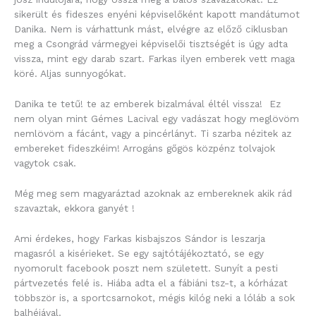
sikerült és fideszes enyéni képviselőként kapott mandátumot
Danika. Nem is várhattunk mást, elvégre az előző ciklusban
meg a Csongrád vármegyei képviselői tisztségét is úgy adta
vissza, mint egy darab szart. Farkas ilyen emberek vett maga
köré. Aljas sunnyogókat.
Danika te tetű! te az emberek bizalmával éltél vissza! Ez
nem olyan mint Gémes Lacival egy vadászat hogy meglövöm
nemlövöm a fácánt, vagy a pincérlányt. Ti szarba nézitek az
embereket fideszkéim! Arrogáns gőgös közpénz tolvajok
vagytok csak.
Még meg sem magyaráztad azoknak az embereknek akik rád
szavaztak, ekkora ganyét !
Ami érdekes, hogy Farkas kisbajszos Sándor is leszarja
magasról a kisérieket. Se egy sajtótájékoztató, se egy
nyomorult facebook poszt nem született. Sunyít a pesti
pártvezetés felé is. Hiába adta el a fábiáni tsz-t, a kórházat
többször is, a sportcsarnokot, mégis kilóg neki a lóláb a sok
balhéjával.