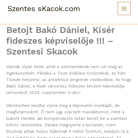
Skip
Szentes sKacok.com
to
content
Betojt Bakó Dániel, Kisér
fideszes képviselője !!! –
Szentesi Skacok
Vannak olyan hírek, amik a szentesieknek nem üti meg az
ingerküszöbét. Például a Tisza vízállása Szolnoknál, az Iráni
Tőzsde helyzete, az antarktiszi pingvinek viselkedése, és hogy
Bakó Dániel, a Kisér városrész fideszes területi képviselője
lemondott 2024. szeptember 2-án!!!
Októberben kezdte volna meg a képviselői munkáját, de
megfutamodott. Ő nem úgy szerzett mandátumot, mint a
bukott Henike, aki kompenzációs listán került be a szentesi
bóhóc testületbe. Danika megnyerte a körzetét, mert
Bozóval adtak Szűcs Ildikónak 4 millió forintot, induljon rá a
jösz indulójára, hogy ossza meg a balos szavazatokat. Ez