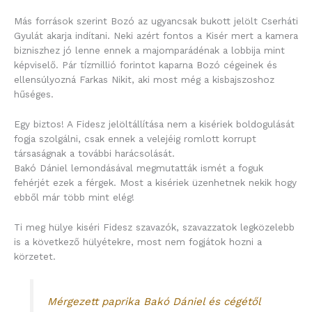
Más források szerint Bozó az ugyancsak bukott jelölt Cserháti
Gyulát akarja indítani. Neki azért fontos a Kisér mert a kamera
bizniszhez jó lenne ennek a majomparádénak a lobbija mint
képviselő. Pár tízmillió forintot kaparna Bozó cégeinek és
ellensúlyozná Farkas Nikit, aki most még a kisbajszoshoz
hűséges.
Egy biztos! A Fidesz jelöltállítása nem a kisériek boldogulását
fogja szolgálni, csak ennek a velejéig romlott korrupt
társaságnak a további harácsolását.
Bakó Dániel lemondásával megmutatták ismét a foguk
fehérjét ezek a férgek. Most a kisériek üzenhetnek nekik hogy
ebből már több mint elég!
Ti meg hülye kiséri Fidesz szavazók, szavazzatok legközelebb
is a következő hülyétekre, most nem fogjátok hozni a
körzetet.
Mérgezett paprika Bakó Dániel és cégétől