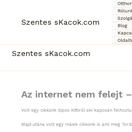
Skip
Ottho
to
Rólun
content
Szolgá
Szentes sKacok.com
Blog
Kapcs
Oldal
Szentes sKacok.com
Az internet nem felejt 
Volt egy cikkünk Sipos Kittiről aki kapcsán felhozt
Majd utána volt egy másik cikkünk is ami meg Torda