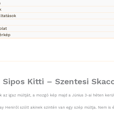
n
k
ltatások
olat
térkép
– Sipos Kitti – Szentesi Skac
uk az igaz múltját, a mozgó kép majd a Június 3-ai héten kerül
y Heniről szólt akinek szintén van egy szép múltja. Nem is ér