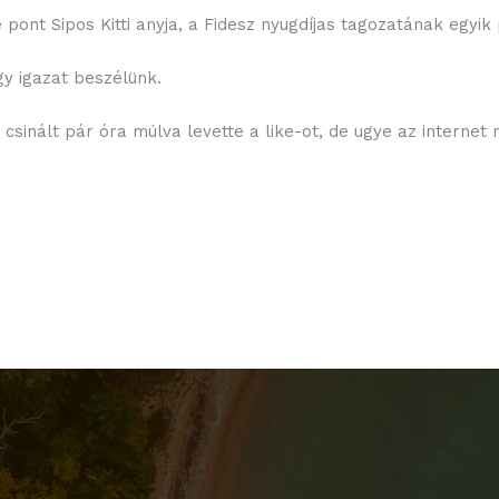
pont Sipos Kitti anyja, a Fidesz nyugdíjas tagozatának egyik 
gy igazat beszélünk.
csinált pár óra múlva levette a like-ot, de ugye az internet 