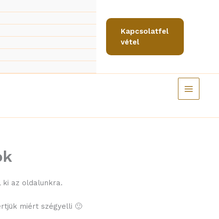
Kapcsolatfel
vétel
ok
 ki az oldalunkra.
tjük miért szégyelli 🙂