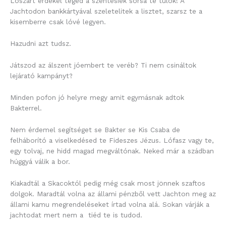
Lószart érdekel téged a szentesiek sorsa te tulok! A
Jachtodon bankkártyával szeletelitek a lisztet, szarsz te a
kisemberre csak lóvé legyen.
Hazudni azt tudsz.
Játszod az álszent jóembert te veréb? Ti nem csináltok
lejárató kampányt?
Minden pofon jó helyre megy amit egymásnak adtok
Bakterrel.
Nem érdemel segítséget se Bakter se Kis Csaba de
felháborító a viselkedésed te Fideszes Jézus. Lófasz vagy te,
egy tolvaj, ne hidd magad megváltónak. Neked már a szádban
húggyá válik a bor.
Kiakadtál a Skacoktól pedig még csak most jönnek szaftos
dolgok. Maradtál volna az állami pénzből vett Jachton meg az
állami kamu megrendeléseket írtad volna alá. Sokan várják a
jachtodat mert nem a tiéd te is tudod.