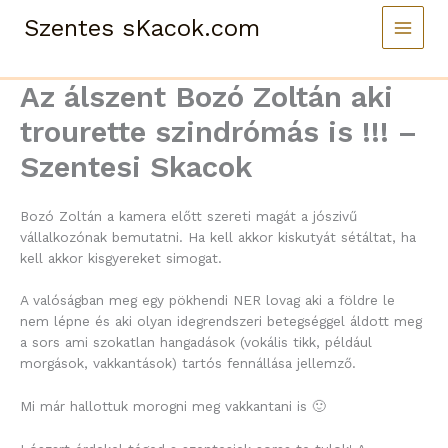
Skip
Szentes sKacok.com
to
content
Az álszent Bozó Zoltán aki
trourette szindrómás is !!! –
Szentesi Skacok
Bozó Zoltán a kamera előtt szereti magát a jószivű
vállalkozónak bemutatni. Ha kell akkor kiskutyát sétáltat, ha
kell akkor kisgyereket simogat.
A valóságban meg egy pökhendi NER lovag aki a földre le
nem lépne és aki olyan idegrendszeri betegséggel áldott meg
a sors ami szokatlan hangadások (vokális tikk, például
morgások, vakkantások) tartós fennállása jellemző.
Mi már hallottuk morogni meg vakkantani is 🙂