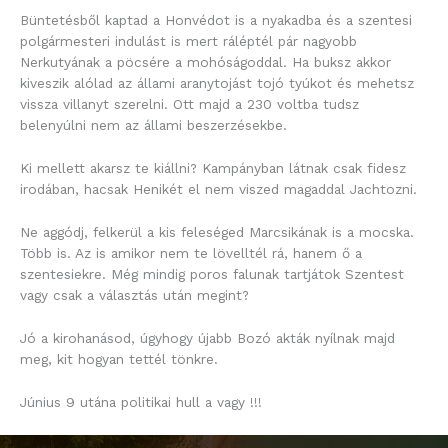
Büntetésből kaptad a Honvédot is a nyakadba és a szentesi
polgármesteri indulást is mert ráléptél pár nagyobb
Nerkutyának a pöcsére a mohóságoddal. Ha buksz akkor
kiveszik alólad az állami aranytojást tojó tyúkot és mehetsz
vissza villanyt szerelni. Ott majd a 230 voltba tudsz
belenyúlni nem az állami beszerzésekbe.
Ki mellett akarsz te kiállni? Kampányban látnak csak fidesz
irodában, hacsak Henikét el nem viszed magaddal Jachtozni.
Ne aggódj, felkerül a kis feleséged Marcsikának is a mocska.
Több is. Az is amikor nem te lövelltél rá, hanem ő a
szentesiekre. Még mindig poros falunak tartjátok Szentest
vagy csak a választás után megint?
Jó a kirohanásod, úgyhogy újabb Bozó akták nyílnak majd
meg, kit hogyan tettél tönkre.
Június 9 utána politikai hull a vagy !!!