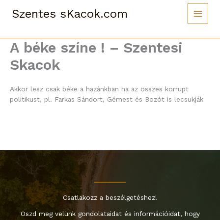
Skip
Szentes sKacok.com
to
content
A béke színe ! – Szentesi
Skacok
Akkor lesz csak béke a hazánkban ha az összes korrupt
politikust, pl. Farkas Sándort, Gémest és Bozót is lecsukják
Csatlakozz a beszélgetéshez!
Oszd meg velünk gondolataidat és információidat, hogy